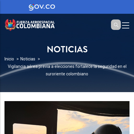
NOTICIAS
SOBRESCRIBIR
Inicio
Noticias
Vigilancia aérea previa a elecciones fortalece la seguridad en el
ENLACES
suroriente colombiano
DE
AYUDA
A
LA
NAVEGACIÓN