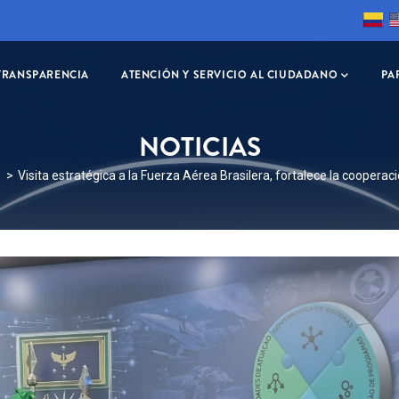
TRANSPARENCIA
ATENCIÓN Y SERVICIO AL CIUDADANO
PA
NOTICIAS
RIBIR
Visita estratégica a la Fuerza Aérea Brasilera, fortalece la cooperac
S
CIÓN