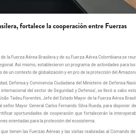
asilera, fortalece la cooperación entre Fuerzas
r de la Fuerza Aérea
Brasilera
y de su Fuerza Aérea Colombiana se reun
y regional. Así mismo, establecieron un programa de actividades para lo
o de un contexto de globalización
y en pro de la protección del Amazon
idad
,
Defensa
y Convivencia Ciudadana
del Ministerio de Defensa Nacio
 internacional del sector de Seguridad y Defensa
’, se llevó a cabo es
João Tadeu Fiorentini
,
J
efe del Estado Mayor de la Fuerza Aérea
Brasi
al señor Mayor General
Carlos Fernando Silva Rueda
, para disponer d
ntificar oportunidades de cooperación que fortalecerán la interoperab
ones orientadas para la protección del ecosistema
.
que tienen las Fuerzas Aéreas y las visitas realizadas al Comando de