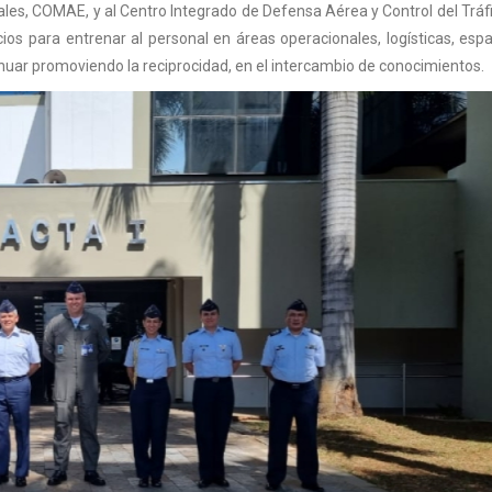
ales, COMAE,
y al Centro Integrado de Defe
n
sa Aérea
y
Control de
l
Trá
cios para entrenar
al
personal en áreas operacionales, logísticas, espa
nuar promoviendo la reciprocidad, en el intercambio de conocimientos.