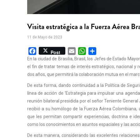
Visita estratégica a la Fuerza Aérea Br
11 de Mayo de 2023
Facebook
Email
WhatsApp
Share
Post
En la ciudad de
Brasilia
,
Brasil
, los Jefes de Estado Mayo
el fin de tratar temas de interés estratégico, nacional 
dos años, que permitirá la colaboración mutua en el marc
De esta forma, dando continuidad a la Política de Segur
línea de acción de ‘
Estrategia para impulsar una agenda
reunión bilateral presidida por el señor
Teniente General 
recibió a su homólogo de la Fuerza Aérea Colombiana, 
que les permitan compartir experiencias, doctrina e ide
como los conocimientos en asuntos espaciales
y
las acci
De esta manera, considerando las excelentes relaciones 