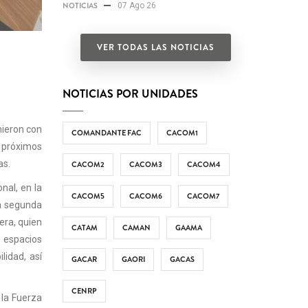
NOTICIAS
07 Ago 26
VER TODAS LAS NOTICIAS
NOTICIAS POR UNIDADES
ieron con
COMANDANTE FAC
CACOM1
s próximos
as
.
CACOM2
CACOM3
CACOM4
nal, en la
CACOM5
CACOM6
CACOM7
ta segunda
lera
, quien
CATAM
CAMAN
GAAMA
e espacios
ilidad
, así
GACAR
GAORI
GACAS
CENRP
 la Fuerza