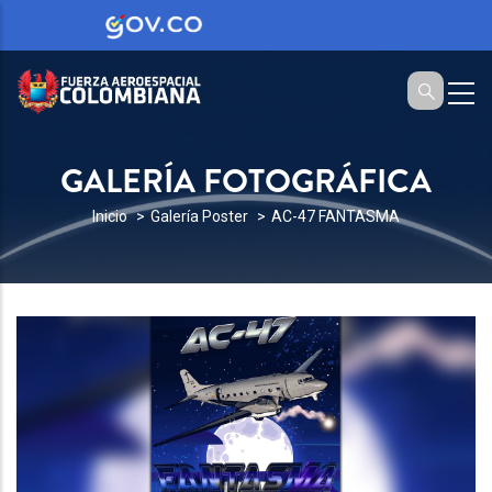
GALERÍA FOTOGRÁFICA
SOBRESCRIBIR
Inicio
Galería Poster
AC-47 FANTASMA
ENLACES
DE
AYUDA
A
LA
NAVEGACIÓN