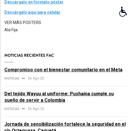
Descárgalo en formato póster
Descárgalo aquí para celular
VER MÁS POSTERS
Ala Fija
NOTICIAS RECIENTES FAC
Compromiso con el bienestar comunitario en el Meta
NOTICIAS
06 Ago 26
Del tejido Wayuu al uniforme: Pushaina cumple su
sueño de servir a Colombia
NOTICIAS
06 Ago 26
Jornada de sensibilización fortalece la seguridad en el
río Orteguaza, Caquetá