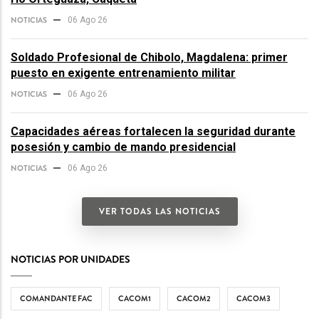
NOTICIAS
06 Ago 26
Soldado Profesional de Chibolo, Magdalena: primer
puesto en exigente entrenamiento militar
NOTICIAS
06 Ago 26
Capacidades aéreas fortalecen la seguridad durante
posesión y cambio de mando presidencial
NOTICIAS
06 Ago 26
VER TODAS LAS NOTICIAS
NOTICIAS POR UNIDADES
COMANDANTE FAC
CACOM1
CACOM2
CACOM3