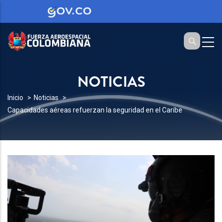
NOTICIAS
SOBRESCRIBIR
Inicio
Noticias
Capacidades aéreas refuerzan la seguridad en el Caribe
ENLACES
DE
AYUDA
A
LA
NAVEGACIÓN