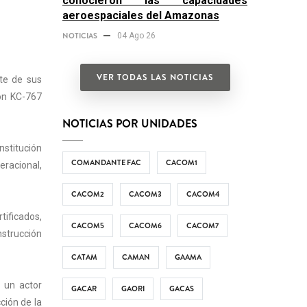
conocieron las capacidades
aeroespaciales del Amazonas
NOTICIAS
04 Ago 26
VER TODAS LAS NOTICIAS
te de sus
ón KC-767
NOTICIAS POR UNIDADES
nstitución
COMANDANTE FAC
CACOM1
eracional,
CACOM2
CACOM3
CACOM4
tificados,
CACOM5
CACOM6
CACOM7
nstrucción
CATAM
CAMAN
GAAMA
 un actor
GACAR
GAORI
GACAS
ción de la