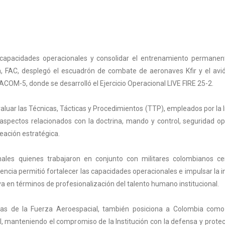
s capacidades operacionales y consolidar el entrenamiento permanen
, FAC, desplegó el escuadrón de combate de aeronaves Kfir y el avi
OM-5, donde se desarrolló el Ejercicio Operacional LIVE FIRE 25-2.
luar las Técnicas, Tácticas y Procedimientos (TTP), empleados por la I
aspectos relacionados con la doctrina, mando y control, seguridad op
neación estratégica.
onales quienes trabajaron en conjunto con militares colombianos cer
iencia permitió fortalecer las capacidades operacionales e impulsar la i
a en términos de profesionalización del talento humano institucional.
tivas de la Fuerza Aeroespacial, también posiciona a Colombia como
al, manteniendo el compromiso de la Institución con la defensa y protec