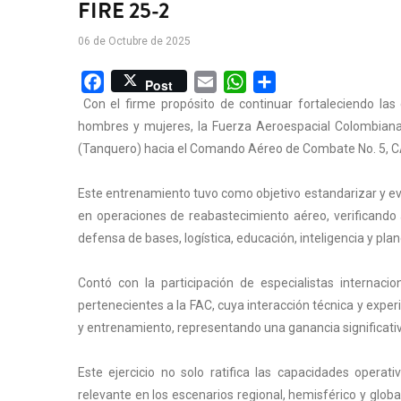
FIRE 25-2
06 de Octubre de 2025
Facebook
Email
WhatsApp
Share
Post
Con el firme propósito de continuar fortaleciendo la
hombres y mujeres, la Fuerza Aeroespacial Colombiana
(Tanquero) hacia el Comando Aéreo de Combate No. 5, CAC
Este entrenamiento tuvo como objetivo estandarizar y eva
en operaciones de reabastecimiento aéreo, verificando 
defensa de bases, logística, educación, inteligencia y pla
Contó con la participación de especialistas internaci
pertenecientes a la FAC, cuya interacción técnica y exper
y entrenamiento, representando una ganancia significativ
Este ejercicio no solo ratifica las capacidades opera
relevante en los escenarios regional, hemisférico y glob