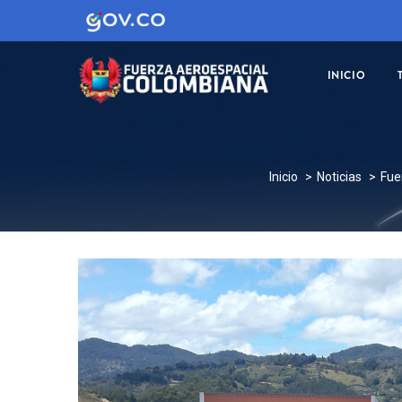
MAIN
NAVIGATION
INICIO
SOBRESCRI
Inicio
Noticias
Fue
ENLACES
DE
AYUDA
A
LA
NAVEGACI