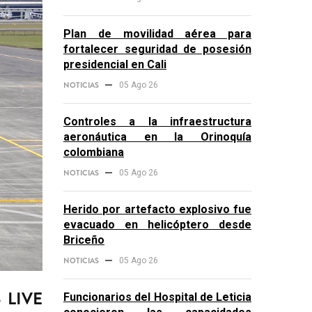
Plan de movilidad aérea para
fortalecer seguridad de posesión
presidencial en Cali
NOTICIAS
05 Ago 26
Controles a la infraestructura
aeronáutica en la Orinoquía
colombiana
NOTICIAS
05 Ago 26
Herido por artefacto explosivo fue
evacuado en helicóptero desde
Briceño
NOTICIAS
05 Ago 26
o LIVE
Funcionarios del Hospital de Leticia