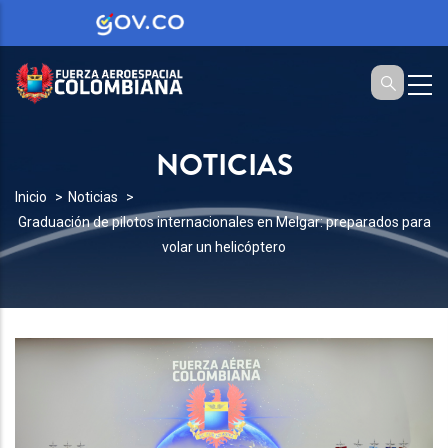
NOTICIAS
SOBRESCRIBIR
Inicio
Noticias
Graduación de pilotos internacionales en Melgar: preparados para
ENLACES
volar un helicóptero
DE
AYUDA
A
LA
NAVEGACIÓN