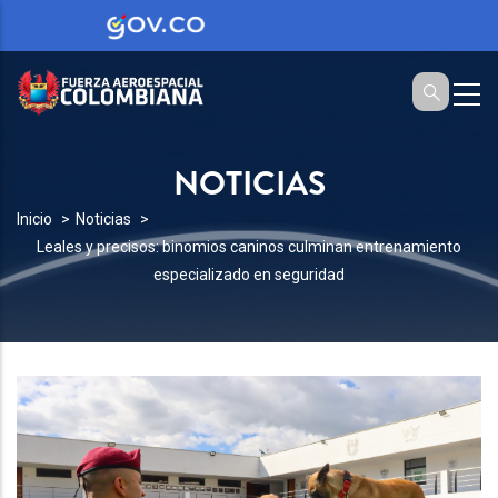
NOTICIAS
SOBRESCRIBIR
Inicio
Noticias
Leales y precisos: binomios caninos culminan entrenamiento
ENLACES
especializado en seguridad
DE
AYUDA
A
LA
NAVEGACIÓN