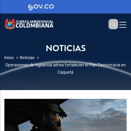
NOTICIAS
SOBRESCRIBIR
Inicio
Noticias
Operaciones de vigilancia aérea fortalecen el Plan Democracia en
ENLACES
Caquetá
DE
AYUDA
A
LA
NAVEGACIÓN