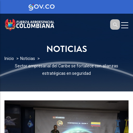
NOTICIAS
SOBRESCRIBIR
Inicio
Noticias
Sector empresarial del Caribe se fortalece con alianzas
ENLACES
estratégicas en seguridad
DE
AYUDA
A
LA
NAVEGACIÓN