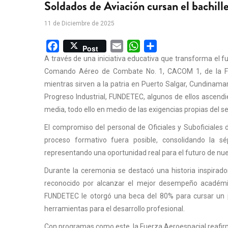
Soldados de Aviación cursan el bachille
11 de Diciembre de 2025
Facebook
Email
WhatsApp
Share
Post
A través de una iniciativa educativa que transforma el fu
Comando Aéreo de Combate No. 1, CACOM 1, de la Fu
mientras sirven a la patria en Puerto Salgar, Cundinamar
Progreso Industrial, FUNDETEC, algunos de ellos ascend
media, todo ello en medio de las exigencias propias del se
El compromiso del personal de Oficiales y Suboficiales
proceso formativo fuera posible, consolidando la sé
representando una oportunidad real para el futuro de nu
Durante la ceremonia se destacó una historia inspirador
reconocido por alcanzar el mejor desempeño académic
FUNDETEC le otorgó una beca del 80% para cursar un pr
herramientas para el desarrollo profesional.
Con programas como este, la Fuerza Aeroespacial reafirma