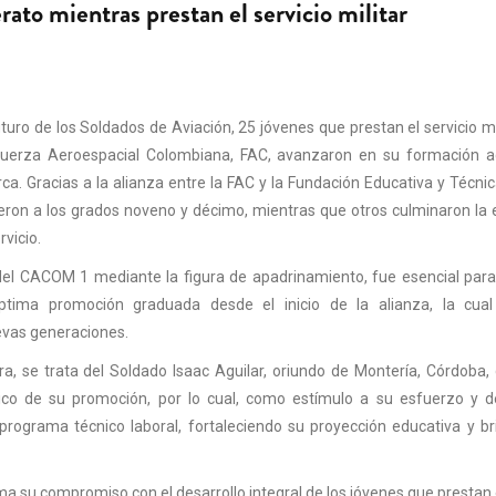
rato mientras prestan el servicio militar
turo de los Soldados de Aviación, 25 jóvenes que prestan el servicio mil
erza Aeroespacial Colombiana, FAC, avanzaron en su formación 
ca. Gracias a la alianza entre la FAC y la Fundación Educativa y Técnic
ieron a los grados noveno y décimo, mientras que otros culminaron la
rvicio.
 del CACOM 1 mediante la figura de apadrinamiento, fue esencial par
ptima promoción graduada desde el inicio de la alianza, la cual
evas generaciones.
a, se trata del Soldado Isaac Aguilar, oriundo de Montería, Córdoba,
o de su promoción, por lo cual, como estímulo a su esfuerzo y de
ograma técnico laboral, fortaleciendo su proyección educativa y br
 su compromiso con el desarrollo integral de los jóvenes que prestan e