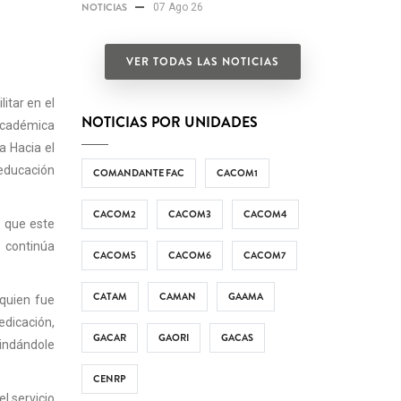
NOTICIAS
07 Ago 26
VER TODAS LAS NOTICIAS
itar en el
NOTICIAS POR UNIDADES
académica
a Hacia el
 educación
COMANDANTE FAC
CACOM1
CACOM2
CACOM3
CACOM4
a que este
 continúa
CACOM5
CACOM6
CACOM7
CATAM
CAMAN
GAAMA
 quien fue
dicación,
GACAR
GAORI
GACAS
indándole
CENRP
l servicio