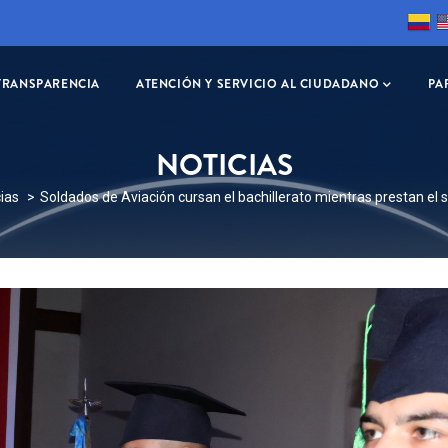
TRANSPARENCIA
ATENCIÓN Y SERVICIO AL CIUDADANO
PA
NOTICIAS
SCRIBIR
cias
Soldados de Aviación cursan el bachillerato mientras prestan el se
ES
A
ACIÓN