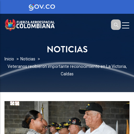
NOTICIAS
SOBRESCRIBIR
Inicio
Noticias
Veteranos recibieron importante reconocimiento en La Victoria,
ENLACES
Caldas
DE
AYUDA
A
LA
NAVEGACIÓN