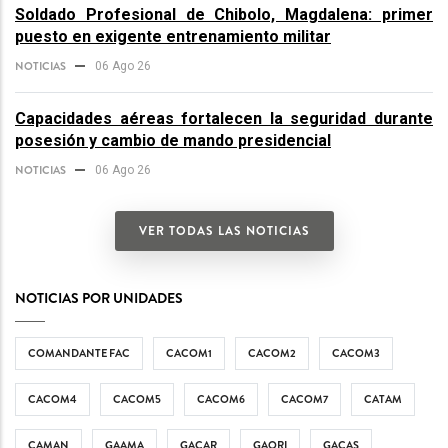
Soldado Profesional de Chibolo, Magdalena: primer
puesto en exigente entrenamiento militar
NOTICIAS
06 Ago 26
Capacidades aéreas fortalecen la seguridad durante
posesión y cambio de mando presidencial
NOTICIAS
06 Ago 26
VER TODAS LAS NOTICIAS
NOTICIAS POR UNIDADES
COMANDANTE FAC
CACOM1
CACOM2
CACOM3
CACOM4
CACOM5
CACOM6
CACOM7
CATAM
CAMAN
GAAMA
GACAR
GAORI
GACAS