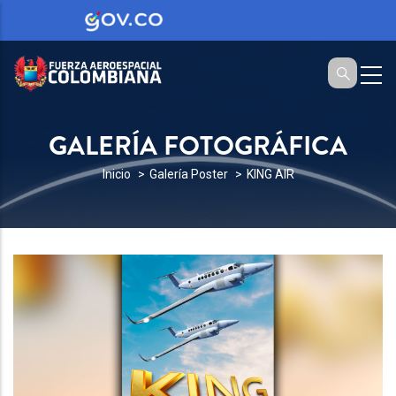
GALERÍA FOTOGRÁFICA
SOBRESCRIBIR
Inicio
Galería Poster
KING AIR
ENLACES
DE
AYUDA
A
LA
NAVEGACIÓN