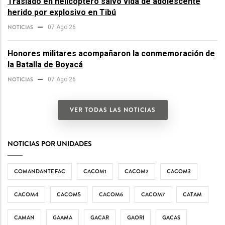
Traslado en helicóptero salvó vida de adolescente
herido por explosivo en Tibú
NOTICIAS
07 Ago 26
Honores militares acompañaron la conmemoración de
la Batalla de Boyacá
NOTICIAS
07 Ago 26
VER TODAS LAS NOTICIAS
NOTICIAS POR UNIDADES
COMANDANTE FAC
CACOM1
CACOM2
CACOM3
CACOM4
CACOM5
CACOM6
CACOM7
CATAM
CAMAN
GAAMA
GACAR
GAORI
GACAS