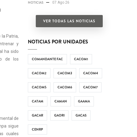
NOTICIAS
07 Ago 26
u
VER TODAS LAS NOTICIAS
la Patria,
NOTICIAS POR UNIDADES
ntrenar y
al ha sido
io de los
COMANDANTE FAC
CACOM1
CACOM2
CACOM3
CACOM4
CACOM5
CACOM6
CACOM7
CATAM
CAMAN
GAAMA
GACAR
GAORI
GACAS
mental de
ampa sigue
CENRP
as cuales