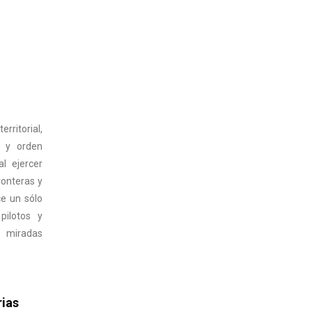
rritorial,
s y orden
l ejercer
ronteras y
ce un sólo
pilotos y
y miradas
rias