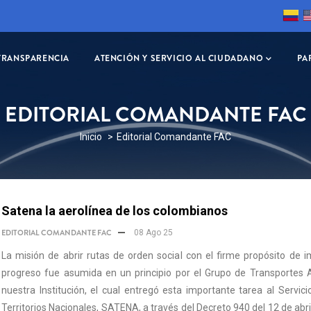
TRANSPARENCIA
ATENCIÓN Y SERVICIO AL CIUDADANO
PA
EDITORIAL COMANDANTE FAC
SOBRESCRIBIR
Inicio
Editorial Comandante FAC
ENLACES
DE
AYUDA
Satena la aerolínea de los colombianos
A
EDITORIAL COMANDANTE FAC
08 Ago 25
LA
La misión de abrir rutas de orden social con el firme propósito de i
NAVEGACIÓN
progreso fue asumida en un principio por el Grupo de Transportes 
nuestra Institución, el cual entregó esta importante tarea al Servic
Territorios Nacionales, SATENA, a través del Decreto 940 del 12 de abri