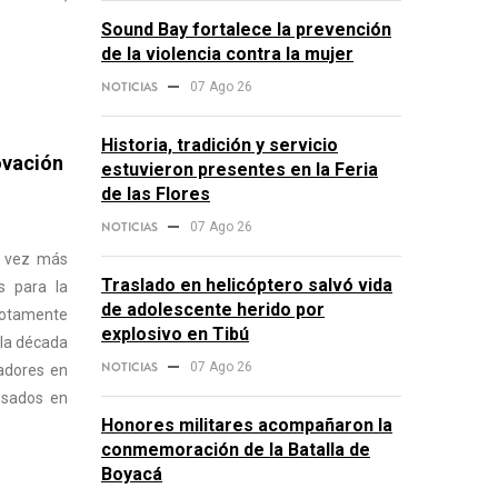
Sound Bay fortalece la prevención
de la violencia contra la mujer
NOTICIAS
07 Ago 26
Historia, tradición y servicio
ovación
estuvieron presentes en la Feria
de las Flores
NOTICIAS
07 Ago 26
a vez más
Traslado en helicóptero salvó vida
s para la
de adolescente herido por
motamente
explosivo en Tibú
 la década
NOTICIAS
07 Ago 26
sadores en
usados en
Honores militares acompañaron la
conmemoración de la Batalla de
Boyacá