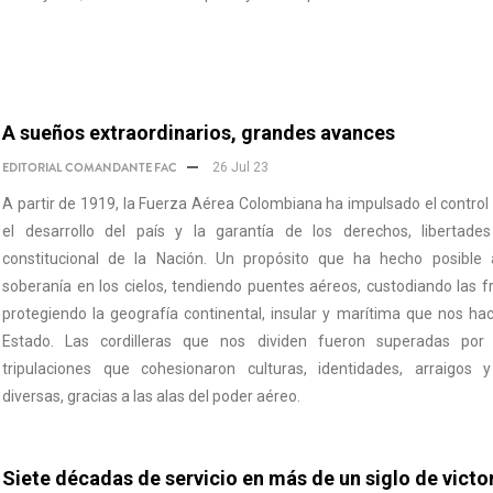
A sueños extraordinarios, grandes avances
EDITORIAL COMANDANTE FAC
26 Jul 23
A partir de 1919, la Fuerza Aérea Colombiana ha impulsado el control te
el desarrollo del país y la garantía de los derechos, libertade
constitucional de la Nación. Un propósito que ha hecho posible a
soberanía en los cielos, tendiendo puentes aéreos, custodiando las f
protegiendo la geografía continental, insular y marítima que nos ha
Estado. Las cordilleras que nos dividen fueron superadas por 
tripulaciones que cohesionaron culturas, identidades, arraigos 
diversas, gracias a las alas del poder aéreo.
Siete décadas de servicio en más de un siglo de victo