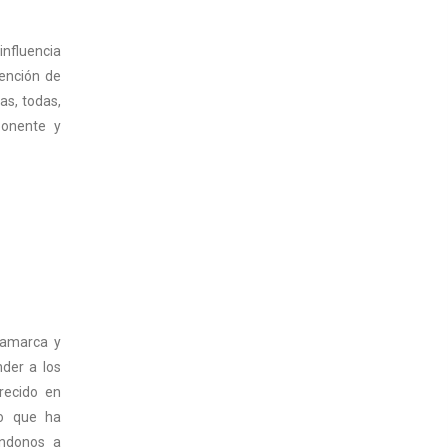
nfluencia
tención de
as, todas,
ponente y
namarca y
nder a los
recido en
no que ha
éndonos a