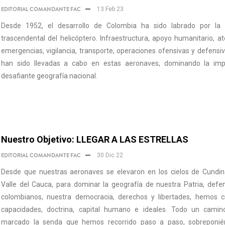
EDITORIAL COMANDANTE FAC
13 Feb 23
Desde 1952, el desarrollo de Colombia ha sido labrado por la i
trascendental del helicóptero. Infraestructura, apoyo humanitario, a
emergencias, vigilancia, transporte, operaciones ofensivas y defensiv
han sido llevadas a cabo en estas aeronaves, dominando la im
desafiante geografía nacional.
Nuestro Objetivo: LLEGAR A LAS ESTRELLAS
EDITORIAL COMANDANTE FAC
30 Dic 22
Desde que nuestras aeronaves se elevaron en los cielos de Cundi
Valle del Cauca, para dominar la geografía de nuestra Patria, defe
colombianos, nuestra democracia, derechos y libertades, hemos c
capacidades, doctrina, capital humano e ideales. Todo un cami
marcado la senda que hemos recorrido paso a paso, sobreponi