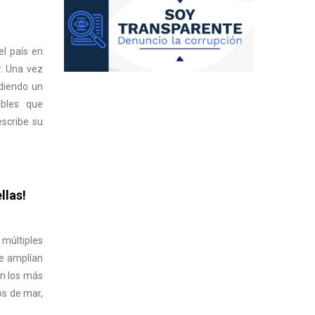
l país en
r. Una vez
ndiendo un
ables que
escribe su
llas!
 múltiples
ue amplían
en los más
os de mar,