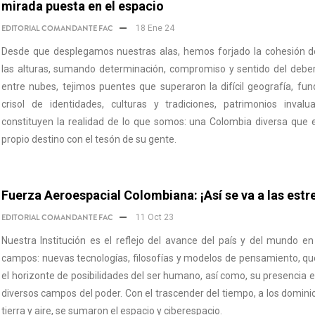
mirada puesta en el espacio
EDITORIAL COMANDANTE FAC
18 Ene 24
Desde que desplegamos nuestras alas, hemos forjado la cohesión de
las alturas, sumando determinación, compromiso y sentido del debe
entre nubes, tejimos puentes que superaron la difícil geografía, fu
crisol de identidades, culturas y tradiciones, patrimonios invalu
constituyen la realidad de lo que somos: una Colombia diversa que 
propio destino con el tesón de su gente.
Fuerza Aeroespacial Colombiana: ¡Así se va a las estre
EDITORIAL COMANDANTE FAC
11 Oct 23
Nuestra Institución es el reflejo del avance del país y del mundo en
campos: nuevas tecnologías, filosofías y modelos de pensamiento, q
el horizonte de posibilidades del ser humano, así como, su presencia 
diversos campos del poder. Con el trascender del tiempo, a los domini
tierra y aire, se sumaron el espacio y ciberespacio.