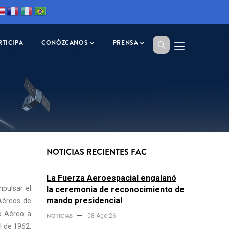
RTICIPA
CONÓZCANOS
PRENSA
NOTICIAS RECIENTES FAC
La Fuerza Aeroespacial engalanó
mpulsar el
la ceremonia de reconocimiento de
mando presidencial
Aéreos de
io Aéreo a
NOTICIAS
08 Ago 26
l de 1962,