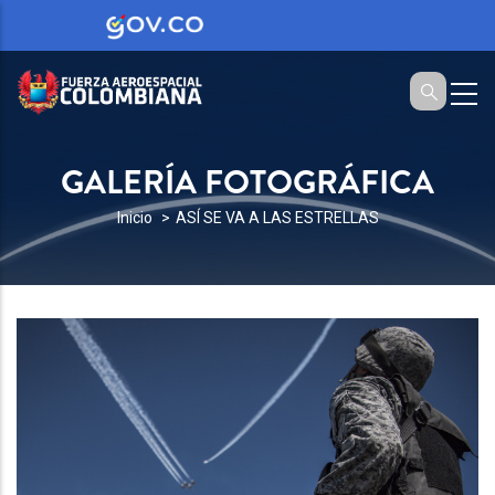
GALERÍA FOTOGRÁFICA
SOBRESCRIBIR
Inicio
ASÍ SE VA A LAS ESTRELLAS
ENLACES
DE
AYUDA
A
LA
NAVEGACIÓN