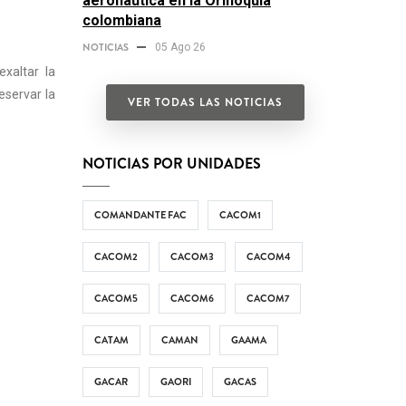
aeronáutica en la Orinoquía
colombiana
NOTICIAS
05 Ago 26
xaltar la
eservar la
VER TODAS LAS NOTICIAS
NOTICIAS POR UNIDADES
COMANDANTE FAC
CACOM1
CACOM2
CACOM3
CACOM4
CACOM5
CACOM6
CACOM7
CATAM
CAMAN
GAAMA
GACAR
GAORI
GACAS