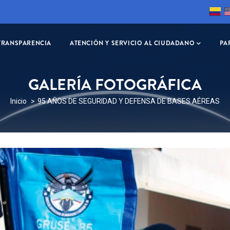
TRANSPARENCIA
ATENCIÓN Y SERVICIO AL CIUDADANO
PA
GALERÍA FOTOGRÁFICA
SOBRESCRIBIR
Inicio
95 AÑOS DE SEGURIDAD Y DEFENSA DE BASES AÉREAS
ENLACES
DE
AYUDA
A
LA
NAVEGACIÓN