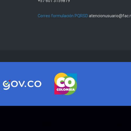
+57 601 3159819
Correo formulación PQRSD:
atencionusuario@fac.m