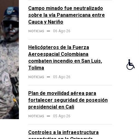
Campo minado fue neutralizado
sobre la vía Panamericana entre
Cauca y Nariño
NOTICIAS
06 Ago 26
Helicópteros de la Fuerza
Aeroespacial Colombiana
combaten incendio en San Luis,
Tolima
NOTICIAS
05 Ago 26
Plan de movilidad aérea para
fortalecer seguridad de posesión
presidencial en Cali
NOTICIAS
05 Ago 26
Controles a la infraestructura