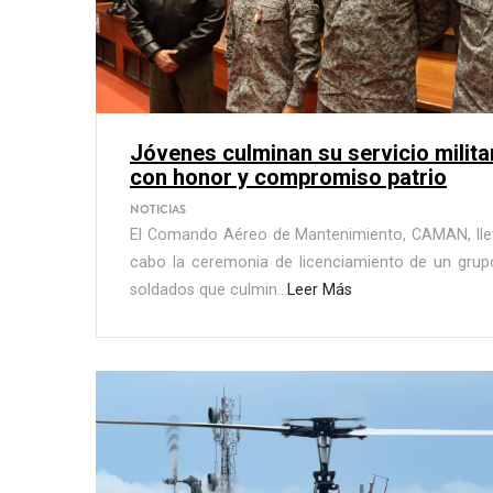
Jóvenes culminan su servicio milita
con honor y compromiso patrio
NOTICIAS
El Comando Aéreo de Mantenimiento, CAMAN, lle
cabo la ceremonia de licenciamiento de un grup
soldados que culmin...
Leer Más