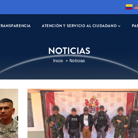
TRANSPARENCIA
ATENCIÓN Y SERVICIO AL CIUDADANO
PA
NOTICIAS
SOBRESCRIBIR
Inicio
Noticias
ENLACES
DE
AYUDA
A
LA
NAVEGACIÓN