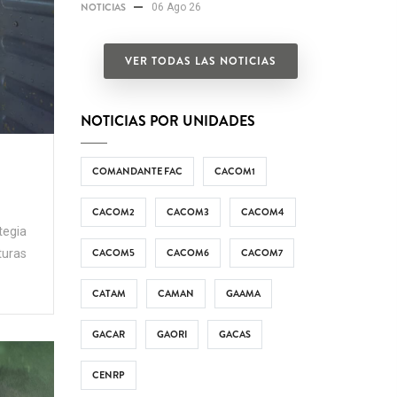
NOTICIAS
06 Ago 26
VER TODAS LAS NOTICIAS
NOTICIAS POR UNIDADES
COMANDANTE FAC
CACOM1
CACOM2
CACOM3
CACOM4
tegia
CACOM5
CACOM6
CACOM7
turas
CATAM
CAMAN
GAAMA
GACAR
GAORI
GACAS
CENRP