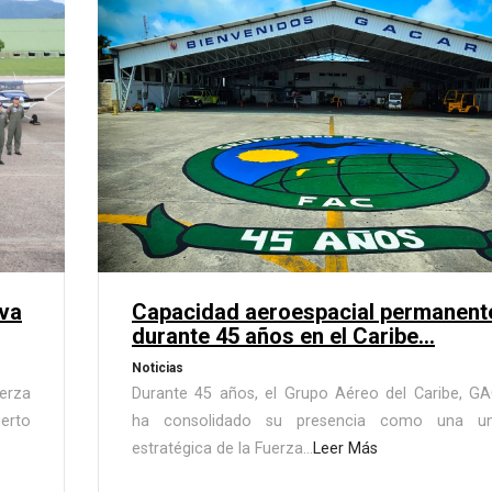
eva
Capacidad aeroespacial permanent
durante 45 años en el Caribe...
Noticias
uerza
Durante 45 años, el Grupo Aéreo del Caribe, G
erto
ha consolidado su presencia como una un
estratégica de la Fuerza...
Leer Más