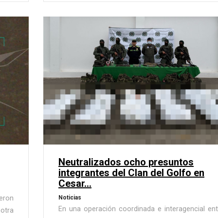
Neutralizados ocho presuntos
integrantes del Clan del Golfo en
Cesar...
eron
Noticias
En una operación coordinada e interagencial ent
otra