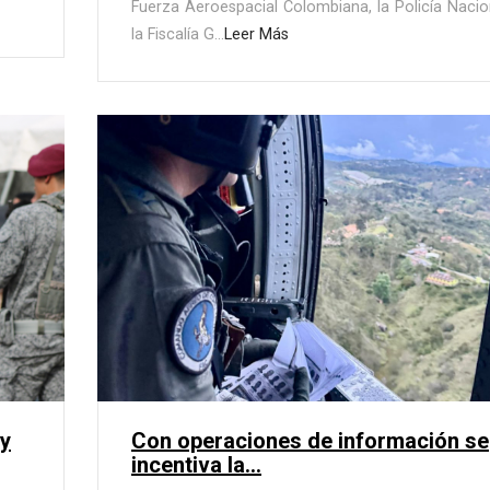
Fuerza Aeroespacial Colombiana, la Policía Nacio
la Fiscalía G...
Leer Más
oy
Con operaciones de información se
incentiva la...