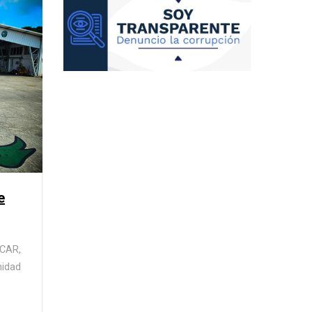
e
ACAR,
idad