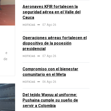
Aeronaves KFIR fortalecen la
seguridad aérea en el Valle del
Cauca
NOTICIAS
07 Ago 26
Operaciones aéreas fortalecen el
dispositivo de la posesión
presidencial
da e
NOTICIAS
07 Ago 26
io de
Compromiso con el bienestar
comunitario en el Meta
NOTICIAS
06 Ago 26
Del tejido Wayuu al uniforme:
Pushaina cumple su sueño de
servir a Colombia