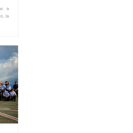
as a
o, la