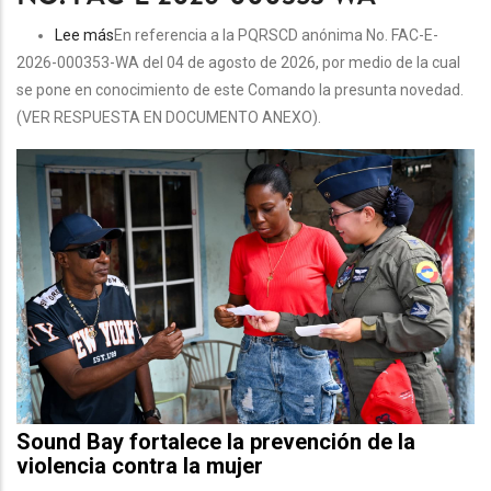
Lee más
sobre
En referencia a la PQRSCD anónima No. FAC-E-
2026-000353-WA del 04 de agosto de 2026, por medio de la cual
NOTIFICACIÓN
se pone en conocimiento de este Comando la presunta novedad.
POR
(VER RESPUESTA EN DOCUMENTO ANEXO).
AVISO
RESPUESTA
PQRSCD
ANÓNIMA
No.
FAC-
E-
2026-
000353-
WA
Sound Bay fortalece la prevención de la
violencia contra la mujer