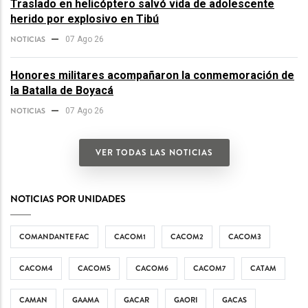
Traslado en helicóptero salvó vida de adolescente
herido por explosivo en Tibú
NOTICIAS
07 Ago 26
Honores militares acompañaron la conmemoración de
la Batalla de Boyacá
NOTICIAS
07 Ago 26
VER TODAS LAS NOTICIAS
NOTICIAS POR UNIDADES
COMANDANTE FAC
CACOM1
CACOM2
CACOM3
CACOM4
CACOM5
CACOM6
CACOM7
CATAM
CAMAN
GAAMA
GACAR
GAORI
GACAS