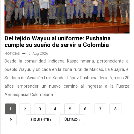
Del tejido Wayuu al uniforme: Pushaina
cumple su sueño de servir a Colombia
NOTICIAS
6, Aug 2026
Desde la comunidad indígena Kaspolinmana, perteneciente al
pueblo Wayuu y ubicada en la zona rural de Maicao, La Guajira, el
Soldado de Aviación Luis Xander López Pushaina decidió, a sus 20
años, emprender un nuevo camino al ingresar a la Fuerza
Aeroespacial Colombiana.
PAGINACIÓN
PÁGINA
1
PÁGINA
2
PÁGINA
3
PÁGINA
4
PÁGINA
5
PÁGINA
6
PÁGINA
7
PÁGINA
8
…
ACTUAL
PÁGINA
9
SIGUIENTE
SIGUIENTE >
ÚLTIMA
ÚLTIMO »
PÁGINA
PÁGINA